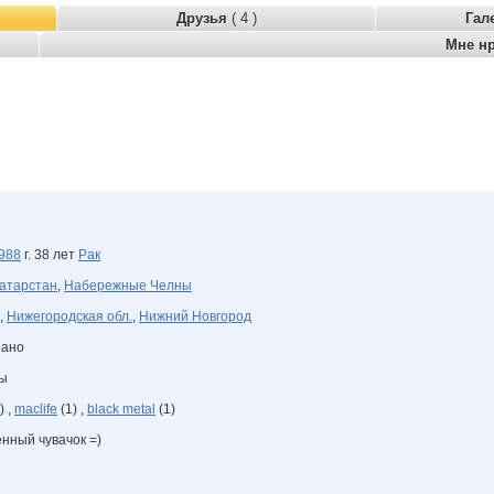
Друзья
( 4 )
Гал
Мне н
988
г. 38 лет
Рак
атарстан
,
Набережные Челны
,
Нижегородская обл.
,
Нижний Новгород
зано
ны
) ,
maclife
(1) ,
black metal
(1)
енный чувачок =)