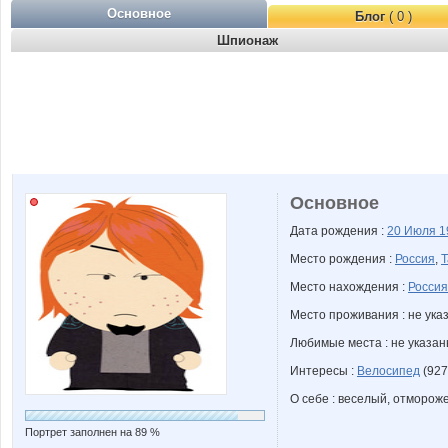
Основное
Блог
( 0 )
Шпионаж
Основное
Дата рождения :
20 Июля
1
Место рождения :
Россия
,
Т
Место нахождения :
Россия
Место проживания : не ука
Любимые места : не указа
Интересы :
Велосипед
(927
О себе : веселый, отморож
Портрет заполнен на 89 %