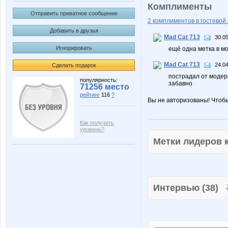
Комплименты
Отправить приватное сообщение
2 комплиментов в гостевой 
Добавить в друзья
Mad Cat 713
30.05
Игнорировать
ещё одна метка в м
Mad Cat 713
24.04
Сделать подарок
пострадал от моде
популярность:
забавно
71256 место
рейтинг
116
?
Вы не авторизованы! Чтоб
Как получить
уровень?
Метки лидеров
Интервью (38)