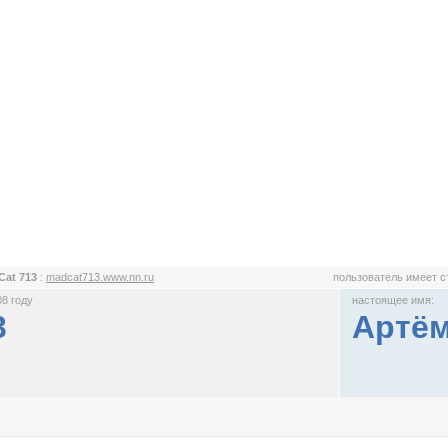
Cat 713
:
madcat713.www.nn.ru
пользователь имеет 
8 году
настоящее имя:
3
Артём