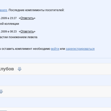
книге
. Последние комплименты посетителей:
«
Ответить
»
.2009 в 23:27
оей коллекции
«
Ответить
»
.2009 в 08:23
растии понижением левела
ы оставить комплимент необходимо
войти
или
зарегистрироваться
 клубов